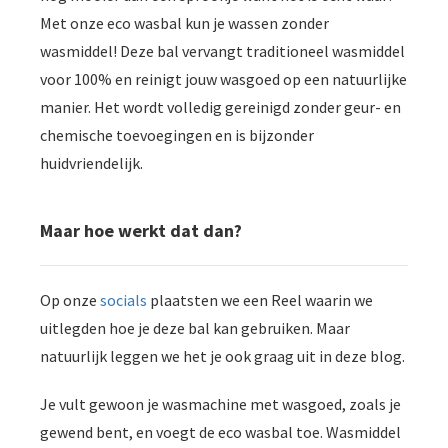
oekers te
Met onze eco wasbal kun je wassen zonder
 op de
wasmiddel! Deze bal vervangt traditioneel wasmiddel
e. Hierdoor
voor 100% en reinigt jouw wasgoed op een natuurlijke
 website-
manier. Het wordt volledig gereinigd zonder geur- en
ren
nte
chemische toevoegingen en is bijzonder
enties
huidvriendelijk.
gebaseerd
 gedrag van
Maar hoe werkt dat dan?
ezoeker.
uren
Op onze
socials
plaatsten we een Reel waarin we
uitlegden hoe je deze bal kan gebruiken. Maar
natuurlijk leggen we het je ook graag uit in deze blog.
Je vult gewoon je wasmachine met wasgoed, zoals je
gewend bent, en voegt de eco wasbal toe. Wasmiddel