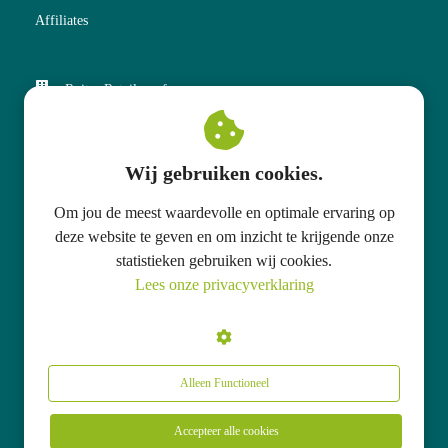
Affiliates
Ruiter Retail v.o.f.
Kneedweg 51
7511 CB
Enschede
Wij gebruiken cookies.
+31 53 574 60 70
Om jou de meest waardevolle en optimale ervaring op
info@qualooba.com
deze website te geven en om inzicht te krijgende onze
statistieken gebruiken wij cookies.
KvK nummer: 80108326
Lees onze privacyverklaring
BTW nummer: NL 861557037 B01
Alleen Functioneel
Accepteer alle cookies