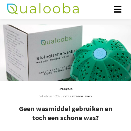
ngen
klaring
oneel
onele
François
s zijn
24 februari 2023
in
Duurzaam leven
kelijk om
bsite te
Geen wasmiddel gebruiken en
ken. Ze
toch een schone was?
 gebruikt
asisfuncties