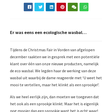
der deze
s kan de
e niet
oneren.
ieken
Er was eens een ecologische wasbal…
ische
s worden
kt om
Tijdens de Christmas Fair in Vorden van afgelopen
em
december raakten we in gesprek met een potentiële
tie te
klant over één van onze nieuwe producten, namelijk
elen over
de eco wasbal. We legden haar de werking van deze
drag van
wasbal uit waarbij de dame reageerde met ‘U weet het
zoeker op
mooi te vertellen, maar het klinkt als een sprookje!'.
site.
ing
Als we heel eerlijk zijn, dan moeten we toegeven dat
ingcookies
het ook als een sprookje klinkt. Maar het is eigenlijk
 gebruikt
nog mooier dan een sprookje want het is echt waar!