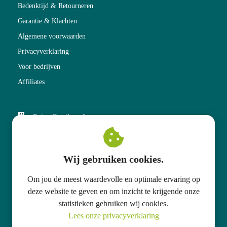
Bedenktijd & Retourneren
Garantie & Klachten
Algemene voorwaarden
Privacyverklaring
Voor bedrijven
Affiliates
Ruiter Retail v.o.f.
Kneedweg 51
7511 CB
Enschede
Wij gebruiken cookies.
+31 53 574 60 70
Om jou de meest waardevolle en optimale ervaring op
info@qualooba.com
deze website te geven en om inzicht te krijgende onze
statistieken gebruiken wij cookies.
KvK nummer: 80108326
Lees onze privacyverklaring
BTW nummer: NL 861557037 B01