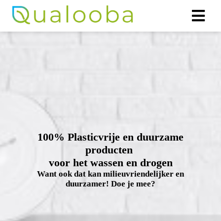
ngen
klaring
oneel
100% Plasticvrije en duurzame
onele
producten
s zijn
voor het wassen en drogen
kelijk om
Want ook dat kan milieuvriendelijker en
bsite te
duurzamer! Doe je mee?
ken. Ze
 gebruikt
asisfuncties