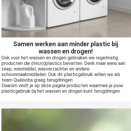
oekers te
 op de
e. Hierdoor
 website-
ren
nte
Samen werken aan minder plastic bij
enties
wassen en drogen!
gebaseerd
Ook voor het wassen en drogen gebruiken we regelmatig
 gedrag van
producten die (micro)plastics bevatten. Denk maar eens aan
ezoeker.
zeep, wasmiddel, wasverzachter en andere
schoonmaakmiddelen. Ook dit plasticgebruik willen we als
team Qualooba graag terugdringen.
Daarom vindt je op deze pagina producten waarmee je jouw
uren
plasticgebruik bij het wassen en drogen kunt terugdringen.