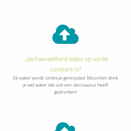
oekers te
 op de
e. Hierdoor
 website-
ren
nte
enties
gebaseerd
...de hoeveelheid water op aarde
 gedrag van
ezoeker.
constant is?
Dit water wordt continue gerecycled. Misschien drink
je wel water dat ooit een dinosaurus heeft
uren
gedronken!