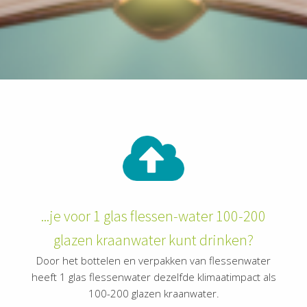
der deze
s kan de
e niet
oneren.
ieken
ische
s worden
kt om
em
tie te
elen over
drag van
...je voor 1 glas flessen-water 100-200
zoeker op
site.
glazen kraanwater kunt drinken?
Door het bottelen en verpakken van flessenwater
ing
heeft 1 glas flessenwater dezelfde klimaatimpact als
ingcookies
100-200 glazen kraanwater.
 gebruikt