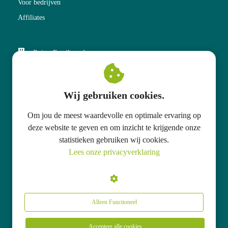
Voor bedrijven
Affiliates
Ruiter Retail v.o.f.
Kneedweg 51
7511 CB
Enschede
Wij gebruiken cookies.
+31 53 574 60 70
Om jou de meest waardevolle en optimale ervaring op
info@qualooba.com
deze website te geven en om inzicht te krijgende onze
statistieken gebruiken wij cookies.
KvK nummer: 80108326
Lees onze privacyverklaring
BTW nummer: NL 861557037 B01
Alleen Functioneel
Accepteer alle cookies