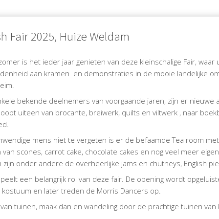
sh Fair 2025, Huize Weldam
zomer is het ieder jaar genieten van deze kleinschalige Fair, waar
idenheid aan kramen en demonstraties in de mooie landelijke om
eim.
kele bekende deelnemers van voorgaande jaren, zijn er nieuwe a
oopt uiteen van brocante, breiwerk, quilts en viltwerk , naar boe
ed.
wendige mens niet te vergeten is er de befaamde Tea room met 
 van scones, carrot cake, chocolate cakes en nog veel meer eige
zijn onder andere de overheerlijke jams en chutneys, English pie
peelt een belangrijk rol van deze fair. De opening wordt opgeluis
l kostuum en later treden de Morris Dancers op.
van tuinen, maak dan en wandeling door de prachtige tuinen van