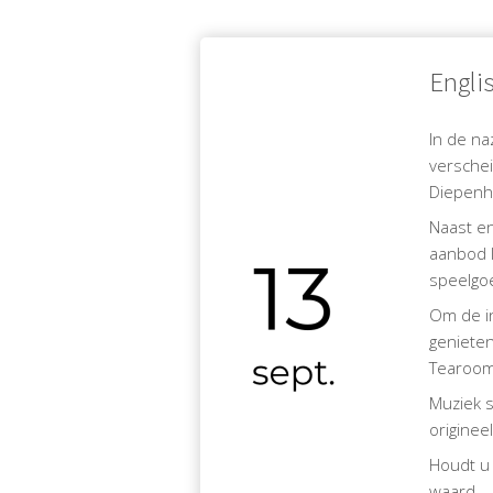
Engli
In de na
versche
Diepenh
Naast en
aanbod l
speelgo
Om de in
genieten
Tearoom 
Muziek s
originee
Houdt u 
waard.