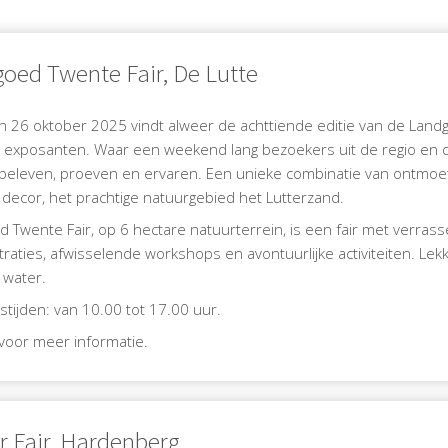
oed Twente Fair, De Lutte
 26 oktober 2025 vindt alweer de achttiende editie van de Landg
 exposanten. Waar een weekend lang bezoekers uit de regio en d
beleven, proeven en ervaren. Een unieke combinatie van ontmoet
decor, het prachtige natuurgebied het Lutterzand.
 Twente Fair, op 6 hectare natuurterrein, is een fair met verra
aties, afwisselende workshops en avontuurlijke activiteiten. Lek
 water.
tijden: van 10.00 tot 17.00 uur.
voor meer informatie.
r Fair, Hardenberg