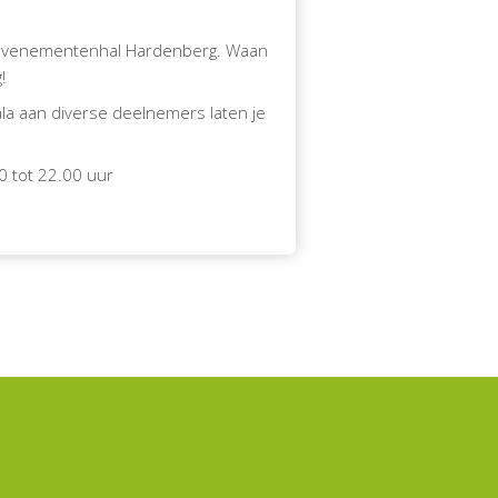
n Evenementenhal Hardenberg. Waan
!
ala aan diverse deelnemers laten je
0 tot 22.00 uur