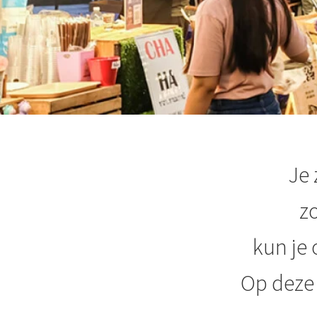
Je 
z
kun je
Op deze 