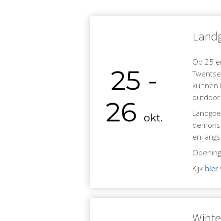
Landg
Op 25 en
Twentse
kunnen 
outdoor 
Landgoed
demonstr
en langs
Openings
Kijk
hier
Winte