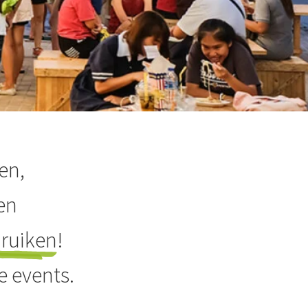
ten,
en
 ruiken
!
e events.