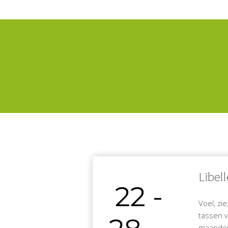
Libel
Voel, zi
tassen 
maanden