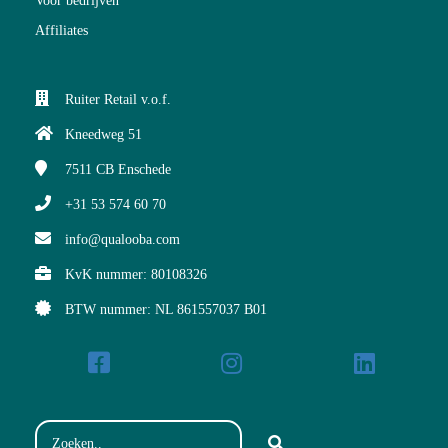
Voor bedrijven
Affiliates
Ruiter Retail v.o.f.
Kneedweg 51
7511 CB
Enschede
+31 53 574 60 70
info@qualooba.com
KvK nummer: 80108326
BTW nummer: NL 861557037 B01