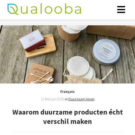
ngen
klaring
oneel
onele
François
s zijn
12 februari 2026
in
Duurzaam leven
kelijk om
bsite te
Waarom duurzame producten écht
ken. Ze
verschil maken
 gebruikt
asisfuncties