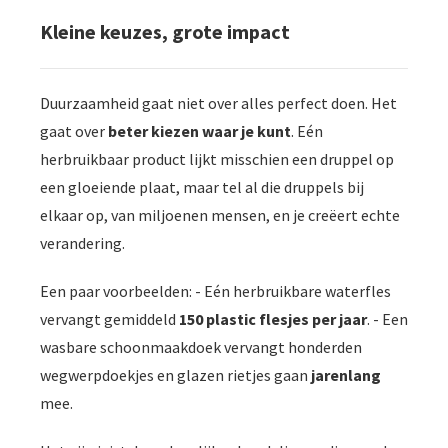
oekers te
Kleine keuzes, grote impact
 op de
e. Hierdoor
 website-
Duurzaamheid gaat niet over alles perfect doen. Het
ren
gaat over
beter kiezen waar je kunt
. Eén
nte
enties
herbruikbaar product lijkt misschien een druppel op
gebaseerd
een gloeiende plaat, maar tel al die druppels bij
 gedrag van
elkaar op, van miljoenen mensen, en je creëert echte
ezoeker.
verandering.
Een paar voorbeelden: - Eén herbruikbare waterfles
uren
vervangt gemiddeld
150 plastic flesjes per jaar
. - Een
wasbare schoonmaakdoek vervangt honderden
wegwerpdoekjes en glazen rietjes gaan
jarenlang
mee.