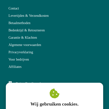
Contact
Levertijden & Verzendkosten
Betaalmethoden
Bedenktijd & Retourneren
Garantie & Klachten
Algemene voorwaarden
Privacyverklaring
Voor bedrijven
Affiliates
Ruiter Retail v.o.f.
Kneedweg 51
7511 CB
Enschede
Wij gebruiken cookies.