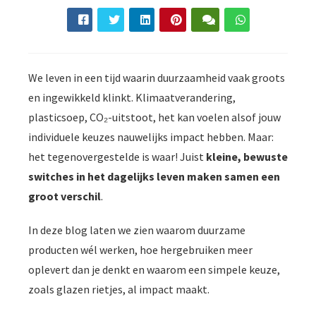
der deze
s kan de
e niet
oneren.
We leven in een tijd waarin duurzaamheid vaak groots
ieken
en ingewikkeld klinkt. Klimaatverandering,
ische
plasticsoep, CO₂-uitstoot, het kan voelen alsof jouw
s worden
individuele keuzes nauwelijks impact hebben. Maar:
kt om
em
het tegenovergestelde is waar! Juist
kleine, bewuste
tie te
switches in het dagelijks leven maken samen een
elen over
groot verschil
.
drag van
zoeker op
In deze blog laten we zien waarom duurzame
site.
producten wél werken, hoe hergebruiken meer
ing
oplevert dan je denkt en waarom een simpele keuze,
zoals glazen rietjes, al impact maakt.
ingcookies
 gebruikt