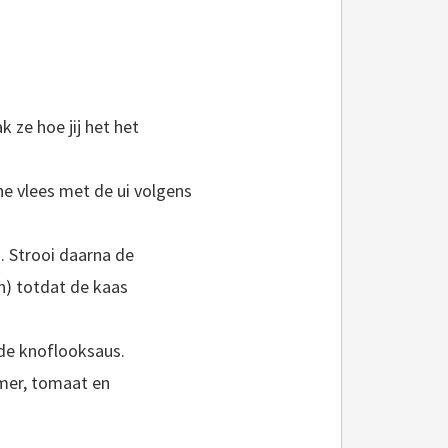
 ze hoe jij het het
che vlees met de ui volgens
n. Strooi daarna de
n) totdat de kaas
de knoflooksaus.
mmer, tomaat en