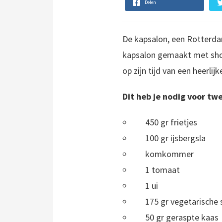
Delen
De kapsalon, een Rotterdam
kapsalon gemaakt met shoa
op zijn tijd van een heerlij
Dit heb je nodig voor tw
450 gr frietjes
100 gr ijsbergsla
komkommer
1 tomaat
1 ui
175 gr vegetarische
50 gr geraspte kaas