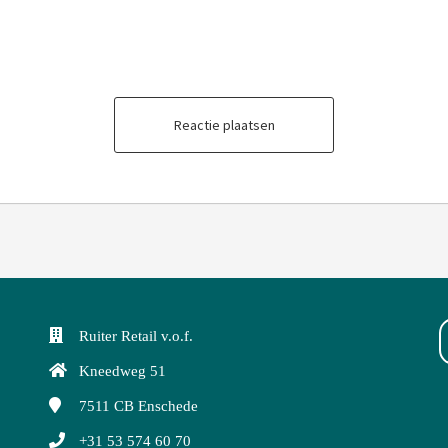
Reactie plaatsen
Ruiter Retail v.o.f.
Kneedweg 51
7511 CB
Enschede
+31 53 574 60 70