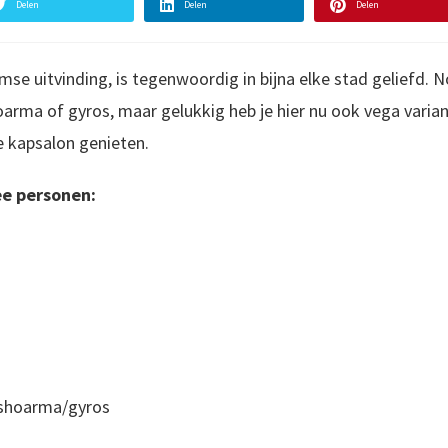
Delen
Delen
Delen
se uitvinding, is tegenwoordig in bijna elke stad geliefd.
rma of gyros, maar gelukkig heb je hier nu ook vega varian
ke kapsalon genieten.
ee personen:
 shoarma/gyros