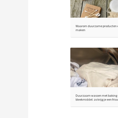
Waarom duurzame producten éc
maken
Duurzaam wassen met baking s
bleekmiddel: zo krijg je een fris