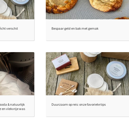
ht verschil
Bespaar geld en bak met gemak
oda & natuurlijk
Duurzaam op reis: onze favoriete tips
se en vlekvrije was