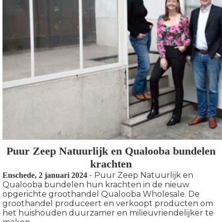
der deze
s kan de
e niet
oneren.
ieken
ische
s worden
kt om
em
tie te
elen over
drag van
Puur Zeep Natuurlijk en Qualooba bundelen
zoeker op
krachten
site.
- Puur Zeep Natuurlijk en
Enschede, 2 januari 2024
Qualooba bundelen hun krachten in de nieuw
ing
opgerichte groothandel Qualooba Wholesale. De
groothandel produceert en verkoopt producten om
ingcookies
het huishouden duurzamer en milieuvriendelijker te
 gebruikt