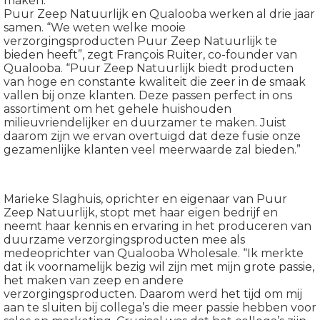
maken.
oekers te
Puur Zeep Natuurlijk en Qualooba werken al drie jaar
 op de
samen. “We weten welke mooie
verzorgingsproducten Puur Zeep Natuurlijk te
e. Hierdoor
bieden heeft”, zegt François Ruiter, co-founder van
 website-
Qualooba. “Puur Zeep Natuurlijk biedt producten
ren
van hoge en constante kwaliteit die zeer in de smaak
nte
vallen bij onze klanten. Deze passen perfect in ons
assortiment om het gehele huishouden
enties
milieuvriendelijker en duurzamer te maken. Juist
gebaseerd
daarom zijn we ervan overtuigd dat deze fusie onze
 gedrag van
gezamenlijke klanten veel meerwaarde zal bieden.”
ezoeker.
Marieke Slaghuis, oprichter en eigenaar van Puur
uren
Zeep Natuurlijk, stopt met haar eigen bedrijf en
neemt haar kennis en ervaring in het produceren van
duurzame verzorgingsproducten mee als
medeoprichter van Qualooba Wholesale. “Ik merkte
dat ik voornamelijk bezig wil zijn met mijn grote passie,
het maken van zeep en andere
verzorgingsproducten. Daarom werd het tijd om mij
aan te sluiten bij collega’s die meer passie hebben voor