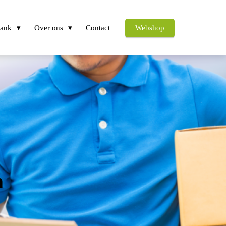
bank
Over ons
Contact
Webshop
n