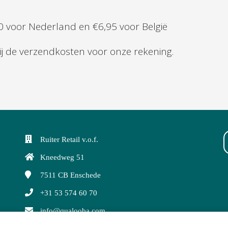
0 voor Nederland en €6,95 voor België
j de verzendkosten voor onze rekening.
Ruiter Retail v.o.f.
Kneedweg 51
7511 CB
Enschede
+31 53 574 60 70
info@qualooba.com