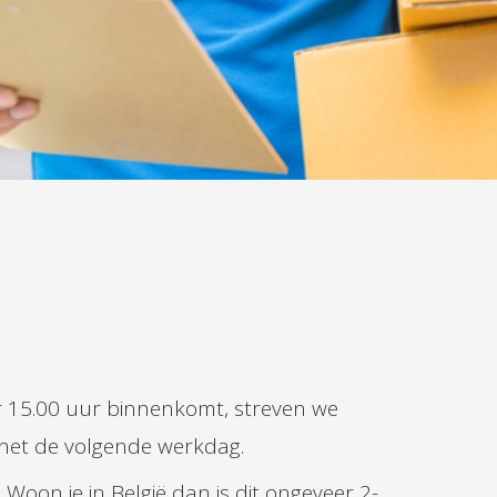
r 15.00 uur binnenkomt, streven we
t het de volgende werkdag.
Woon je in België dan is dit ongeveer 2-