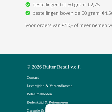
bestellingen tot 50 gram: €2,75
bestellingen boven de 50 gram: €4,5
Voor orders van €50,- of meer nemen wi
© 2026 Ruiter Retail v.o.f.
Contact
Levertijden & Verzendkosten
Betaalmethoden
Bedenktijd & Retourneren
Garantie & Klachten