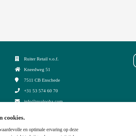
Ruiter Retail v.o.f.
Kneedweg 51
7511 CB
Enschede
+31 53 574 60 70
info@qualooba.com
KvK nummer: 80108326
n cookies.
BTW nummer: NL 861557037 B01
aardevolle en optimale ervaring op deze